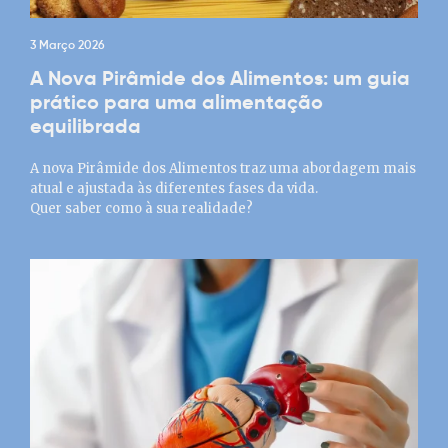
3 Março 2026
A Nova Pirâmide dos Alimentos: um guia
prático para uma alimentação
equilibrada
A nova Pirâmide dos Alimentos traz uma abordagem mais
atual e ajustada às diferentes fases da vida.
Quer saber como à sua realidade?