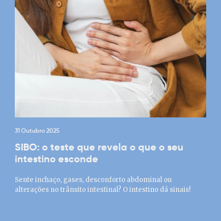
31 Outubro 2025
SIBO: o teste que revela o que o seu
intestino esconde
Sente inchaço, gases, desconforto abdominal ou
alterações no trânsito intestinal? O intestino dá sinais!