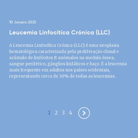
10 Janeiro 2025
Leucemia Linfocítica Crónica (LLC)
A Leucemia Linfocítica Crónica (LLC) é uma neoplasia
hematológica caracterizada pela proliferação clonal e
acúmulo de linfócitos B anómalos na medula óssea,
sangue periférico, gânglios linfáticos e baço. É a leucemia
mais frequente em adultos nos países ocidentais,
representando cerca de 30% de todas as leucemias.
1
2
3
4