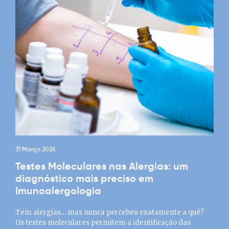
31 Março 2026
Testes Moleculares nas Alergias: um
diagnóstico mais preciso em
Imunoalergologia
Tem alergias… mas nunca percebeu exatamente a quê?
Os testes moleculares permitem a identificação das