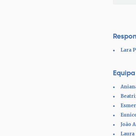
Respon
Lara 
Equipa
Anian
Beatr
Esmer
Eunic
João 
Laura 