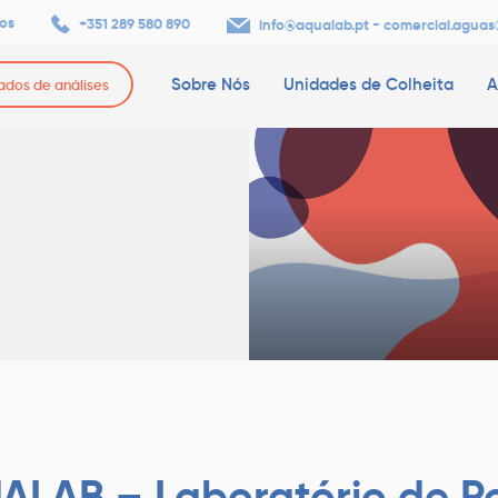
os
+351 289 580 890
-
info@aqualab.pt
comercial.aguas
Sobre Nós
Unidades de Colheita
A
tados de análises
ALAB – Laboratório de P