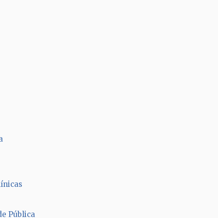
a
ínicas
e Pública