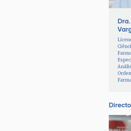
Dra.
Var
Licen
Ciênc
Farma
Espec
Anális
Orde
Farma
Directo