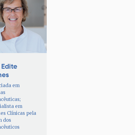
 Edite
es
ciada em
ias
cêuticas;
ialista em
es Clínicas pela
m dos
cêuticos