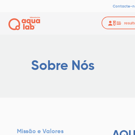
-
Contacte-n
Equipa
resul
Portimão
Sobre Nós
AQU
Missão e Valores