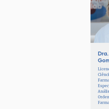
Dra.
Gom
Licen
Ciênc
Farma
Espec
Anális
Orde
Farma