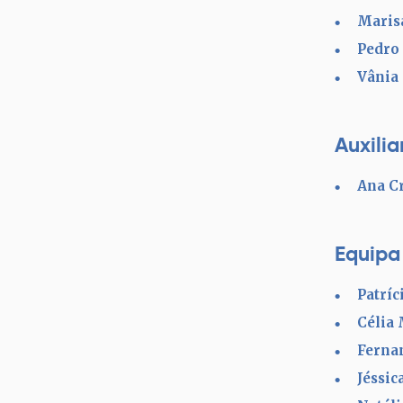
Marisa
Pedro
Vânia
Auxilia
Ana C
Equipa
Patríc
Célia
Ferna
Jéssic