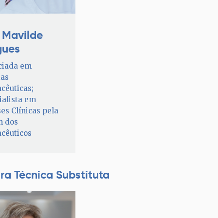
 Mavilde
gues
ciada em
ias
cêuticas;
ialista em
es Clínicas pela
m dos
cêuticos
ra Técnica Substituta