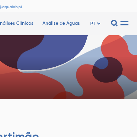
@aqualab.pt
nálises Clínicas
Análise de Águas
PT
ortimão